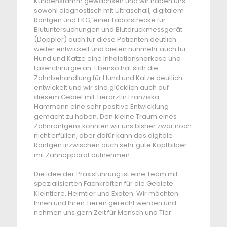
Kundenstamm gewachsen und wir haben uns
sowohl diagnostisch mit Ultraschall, digitalem
Röntgen und EKG, einer Laborstrecke für
Blutuntersuchungen und Blutdruckmessgerät
(Doppler) auch für diese Patienten deutlich
weiter entwickelt und bieten nunmehr auch für
Hund und Katze eine Inhalationsnarkose und
Laserchirurgie an. Ebenso hat sich die
Zahnbehandlung für Hund und Katze deutlich
entwickelt und wir sind glücklich auch auf
diesem Gebiet mit Tierärztin Franziska
Hammann eine sehr positive Entwicklung
gemacht zu haben. Den kleine Traum eines
Zahnröntgens konnten wir uns bisher zwar noch
nicht erfüllen, aber dafür kann das digitale
Röntgen inzwischen auch sehr gute Kopfbilder
mit Zahnapparat aufnehmen.
Die Idee der Praxisführung ist eine Team mit
spezialisierten Fachkräften für die Gebiete
Kleintiere, Heimtier und Exoten. Wir möchten
Ihnen und Ihren Tieren gerecht werden und
nehmen uns gern Zeit für Mensch und Tier.