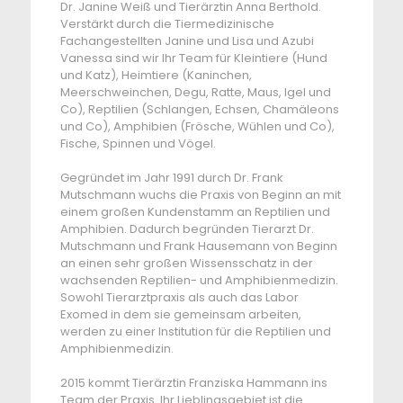
Dr. Janine Weiß und Tierärztin Anna Berthold.
Verstärkt durch die Tiermedizinische
Fachangestellten Janine und Lisa und Azubi
Vanessa sind wir Ihr Team für Kleintiere (Hund
und Katz), Heimtiere (Kaninchen,
Meerschweinchen, Degu, Ratte, Maus, Igel und
Co), Reptilien (Schlangen, Echsen, Chamäleons
und Co), Amphibien (Frösche, Wühlen und Co),
Fische, Spinnen und Vögel.
Gegründet im Jahr 1991 durch Dr. Frank
Mutschmann wuchs die Praxis von Beginn an mit
einem großen Kundenstamm an Reptilien und
Amphibien. Dadurch begründen Tierarzt Dr.
Mutschmann und Frank Hausemann von Beginn
an einen sehr großen Wissensschatz in der
wachsenden Reptilien- und Amphibienmedizin.
Sowohl Tierarztpraxis als auch das Labor
Exomed in dem sie gemeinsam arbeiten,
werden zu einer Institution für die Reptilien und
Amphibienmedizin.
2015 kommt Tierärztin Franziska Hammann ins
Team der Praxis. Ihr Lieblingsgebiet ist die