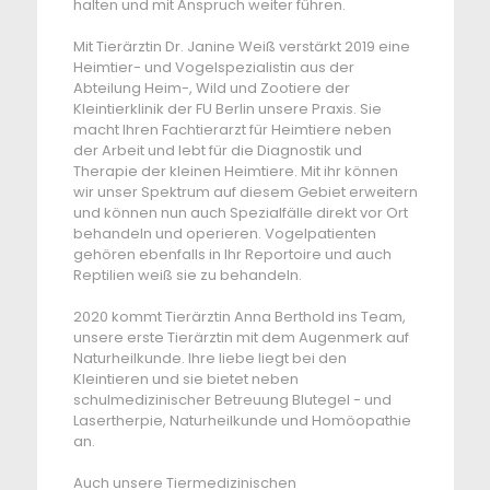
halten und mit Anspruch weiter führen.
Mit Tierärztin Dr. Janine Weiß verstärkt 2019 eine
Heimtier- und Vogelspezialistin aus der
Abteilung Heim-, Wild und Zootiere der
Kleintierklinik der FU Berlin unsere Praxis. Sie
macht Ihren Fachtierarzt für Heimtiere neben
der Arbeit und lebt für die Diagnostik und
Therapie der kleinen Heimtiere. Mit ihr können
wir unser Spektrum auf diesem Gebiet erweitern
und können nun auch Spezialfälle direkt vor Ort
behandeln und operieren. Vogelpatienten
gehören ebenfalls in Ihr Reportoire und auch
Reptilien weiß sie zu behandeln.
2020 kommt Tierärztin Anna Berthold ins Team,
unsere erste Tierärztin mit dem Augenmerk auf
Naturheilkunde. Ihre liebe liegt bei den
Kleintieren und sie bietet neben
schulmedizinischer Betreuung Blutegel - und
Lasertherpie, Naturheilkunde und Homöopathie
an.
Auch unsere Tiermedizinischen